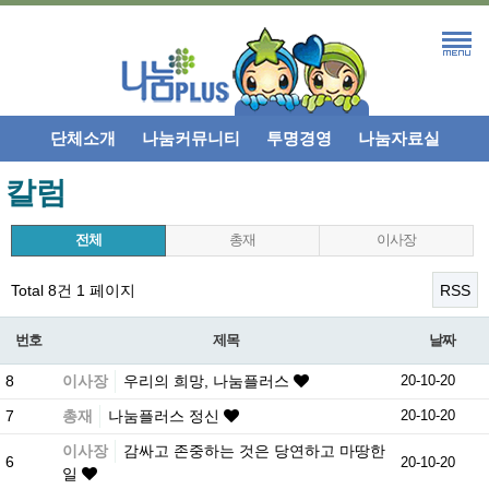
단체소개
나눔커뮤니티
투명경영
나눔자료실
칼럼
전체
총재
이사장
Total 8건
1 페이지
RSS
번호
제목
날짜
8
이사장
우리의 희망, 나눔플러스
20-10-20
7
총재
나눔플러스 정신
20-10-20
이사장
감싸고 존중하는 것은 당연하고 마땅한
6
20-10-20
일