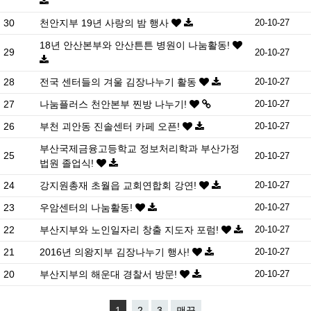
30
천안지부 19년 사랑의 밤 행사
20-10-27
18년 안산본부와 안산튼튼 병원이 나눔활동!
29
20-10-27
28
전국 센터들의 겨울 김장나누기 활동
20-10-27
27
나눔플러스 천안본부 찐방 나누기!
20-10-27
26
부천 괴안동 진솔센터 카페 오픈!
20-10-27
부산국제금융고등학교 정보처리학과 부산가정
25
20-10-27
법원 졸업식!
24
강지원총재 초월읍 교회연합회 강연!
20-10-27
23
우암센터의 나눔활동!
20-10-27
22
부산지부와 노인일자리 창출 지도자 포럼!
20-10-27
21
2016년 의왕지부 김장나누기 행사!
20-10-27
20
부산지부의 해운대 경찰서 방문!
20-10-27
1
2
3
맨끝