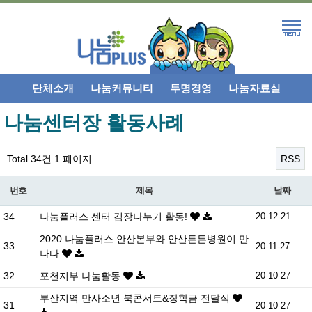
단체소개
나눔커뮤니티
투명경영
나눔자료실
나눔센터장 활동사례
Total 34건
1 페이지
RSS
번호
제목
날짜
34
나눔플러스 센터 김장나누기 활동!
20-12-21
2020 나눔플러스 안산본부와 안산튼튼병원이 만
33
20-11-27
나다
32
포천지부 나눔활동
20-10-27
부산지역 만사소년 북콘서트&장학금 전달식
31
20-10-27