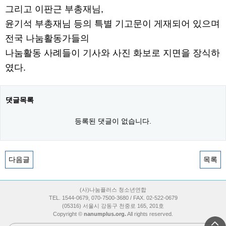
그리고 이판근 부총재님,
윤기석 부총재님 등의 특별 기고문이 게재되어 있으며
전국 나눔활동가들의
나눔활동 사례들이 기사와 사진 화보로 지면을 장식하
였다.
댓글목록
등록된 댓글이 없습니다.
다음글
목록
(사)나눔플러스 청소년연합
TEL. 1544-0679, 070-7500-3680 / FAX. 02-522-0679
(05316) 서울시 강동구 천중로 165, 201호
Copyright ©
nanumplus.org.
All rights reserved.